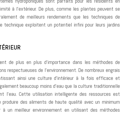
stèmes hydroponiques sont parfaits pour les résidents en
mité à l’extérieur. De plus, comme les plantes peuvent se
néralement de meilleurs rendements que les techniques de
tte technique exploitent un potentiel infini pour leurs jardins
TÉRIEUR
ennent de plus en plus d’importance dans les méthodes de
ons respectueuses de l’environnement. De nombreux engrais
issant ainsi une culture d’intérieur à la fois efficace et
également beaucoup moins d’eau que la culture traditionnelle
t l’eau. Cette utilisation intelligente des ressources est
de produire des aliments de haute qualité avec un minimum
uer à un meilleur environnement en utilisant des méthodes