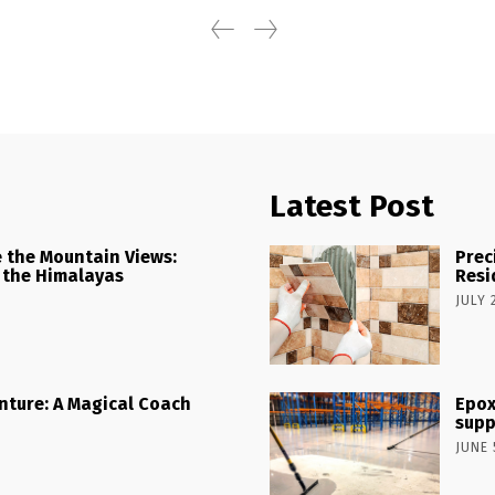
Latest Post
 the Mountain Views:
Prec
 the Himalayas
Resi
JULY 
nture: A Magical Coach
Epox
supp
JUNE 